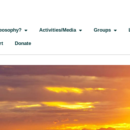
eosophy?
Activities/Media
Groups
rt
Donate